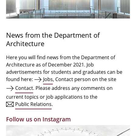
Bachelor Architecture
Bachelor Architecture+
Master Architecture Degree
News from the Department of
Architecture
Qualification profile
Semester Programme
Here you will find news from the Department of
Architecture as of December 2021. Job
Internationales
advertisements for students and graduates can be
found here:
Jobs
, Contact person on the site
Institutes
Contact
. Please address any comments on
current topics or job applications to the
Facilities
Public Relations
.
MBW | Modellbauwerkstatt
Follow us on Instagram
Alumni | cloud club