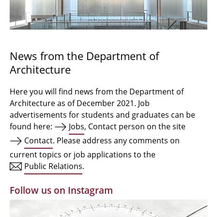
Bachelor Architecture
Bachelor Architecture+
Master Architecture Degree
News from the Department of
Architecture
Qualification profile
Semester Programme
Here you will find news from the Department of
Architecture as of December 2021. Job
Internationales
advertisements for students and graduates can be
found here:
Jobs
, Contact person on the site
Institutes
Contact
. Please address any comments on
current topics or job applications to the
Facilities
Public Relations
.
MBW | Modellbauwerkstatt
Follow us on Instagram
Alumni | cloud club