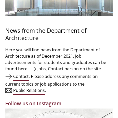
Bachelor Architecture
Bachelor Architecture+
Master Architecture Degree
News from the Department of
Architecture
Qualification profile
Semester Programme
Here you will find news from the Department of
Architecture as of December 2021. Job
Internationales
advertisements for students and graduates can be
found here:
Jobs
, Contact person on the site
Institutes
Contact
. Please address any comments on
current topics or job applications to the
Facilities
Public Relations
.
MBW | Modellbauwerkstatt
Follow us on Instagram
Alumni | cloud club