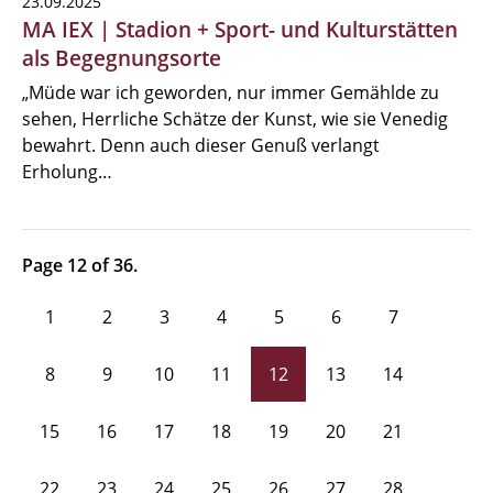
23.09.2025
MA IEX | Stadion + Sport- und Kulturstätten
als Begegnungsorte
„Müde war ich geworden, nur immer Gemählde zu
sehen, Herrliche Schätze der Kunst, wie sie Venedig
bewahrt. Denn auch dieser Genuß verlangt
Erholung…
Page 12 of 36.
1
2
3
4
5
6
7
8
9
10
11
12
13
14
15
16
17
18
19
20
21
22
23
24
25
26
27
28