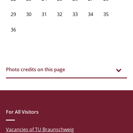
29
30
31
32
33
34
35
36
Photo credits on this page
For All Visitors
Vacancies of TU Braunschweig