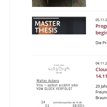
05.11.
Prog
begi
Die Pr
04.11.
Clou
14.1
20 Jah
Freund
Brauns