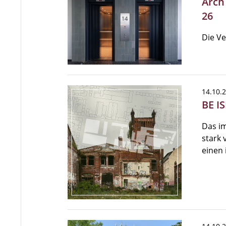
Arch
26
Die Ve
14.10.
BE I
Das im
stark 
einen 