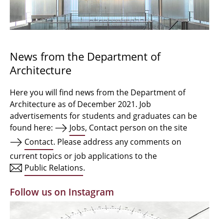
Bachelor Architecture
Bachelor Architecture+
Master Architecture Degree
News from the Department of
Architecture
Qualification profile
Semester Programme
Here you will find news from the Department of
Architecture as of December 2021. Job
Internationales
advertisements for students and graduates can be
found here:
Jobs
, Contact person on the site
Institutes
Contact
. Please address any comments on
current topics or job applications to the
Facilities
Public Relations
.
MBW | Modellbauwerkstatt
Follow us on Instagram
Alumni | cloud club