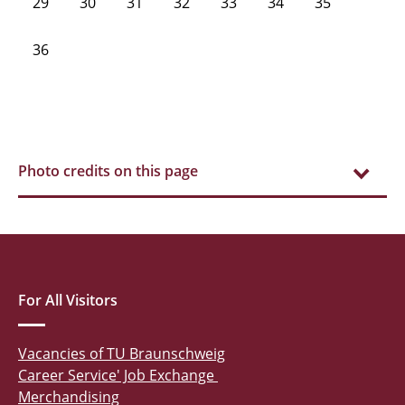
29
30
31
32
33
34
35
36
Photo credits on this page
For All Visitors
Vacancies of TU Braunschweig
Career Service' Job Exchange
Merchandising