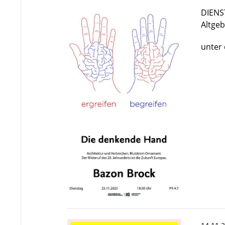
DIENST
Altge
unter