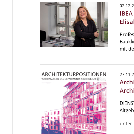
02.12.
IBEA
Elis
Profes
Baukli
mit d
27.11.
Arch
Arch
DIENST
Altgeb
unter 