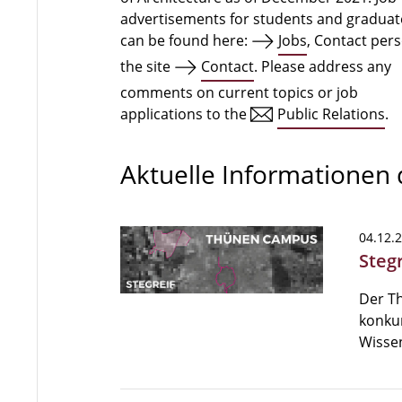
advertisements for students and graduat
can be found here:
Jobs
, Contact per
the site
Contact
. Please address any
comments on current topics or job
applications to the
Public Relations
.
Aktuelle Informationen
04.12.
Steg
Der T
konkur
Wissen