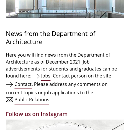
Bachelor Architecture
Bachelor Architecture+
Master Architecture Degree
News from the Department of
Architecture
Qualification profile
Semester Programme
Here you will find news from the Department of
Architecture as of December 2021. Job
Internationales
advertisements for students and graduates can be
found here:
Jobs
, Contact person on the site
Institutes
Contact
. Please address any comments on
current topics or job applications to the
Facilities
Public Relations
.
MBW | Modellbauwerkstatt
Follow us on Instagram
Alumni | cloud club