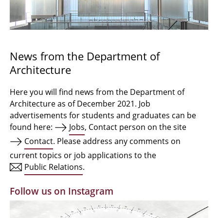
Bachelor Architecture
Bachelor Architecture+
Master Architecture Degree
News from the Department of
Architecture
Qualification profile
Semester Programme
Here you will find news from the Department of
Architecture as of December 2021. Job
Internationales
advertisements for students and graduates can be
found here:
Jobs
, Contact person on the site
Institutes
Contact
. Please address any comments on
current topics or job applications to the
Facilities
Public Relations
.
MBW | Modellbauwerkstatt
Follow us on Instagram
Alumni | cloud club