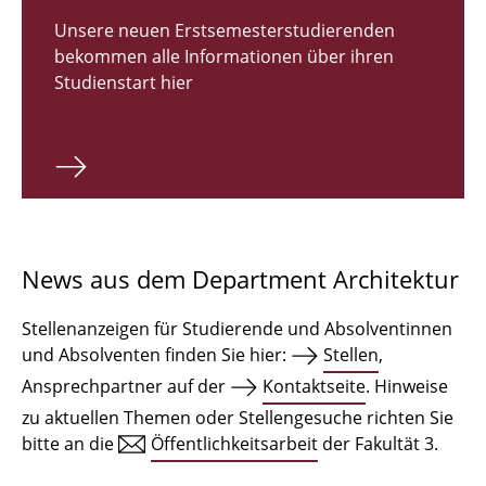
Zulassungsverfahren Bachelor 2026
Unsere neuen Erstsemesterstudierenden
bekommen alle Informationen über ihren
Bachelor Architektur
Studienstart hier
Bachelor Architektur+
Master Architektur
Qualifikationsprofil
Lehrveranstaltungen
News aus dem Department Architektur
International
Stellenanzeigen für Studierende und Absolventinnen
Institute
und Absolventen finden Sie hier:
Stellen
,
Ansprechpartner auf der
Kontaktseite
. Hinweise
Einrichtungen
zu aktuellen Themen oder Stellengesuche richten Sie
bitte an die
Öffentlichkeitsarbeit
der Fakultät 3.
Zeichensäle