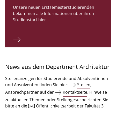
Zulassungsverfahren Bachelor 2026
Unsere neuen Erstsemesterstudierenden
bekommen alle Informationen über ihren
Bachelor Architektur
Studienstart hier
Bachelor Architektur+
Master Architektur
Qualifikationsprofil
Lehrveranstaltungen
News aus dem Department Architektur
International
Stellenanzeigen für Studierende und Absolventinnen
Institute
und Absolventen finden Sie hier:
Stellen
,
Ansprechpartner auf der
Kontaktseite
. Hinweise
Einrichtungen
zu aktuellen Themen oder Stellengesuche richten Sie
bitte an die
Öffentlichkeitsarbeit
der Fakultät 3.
Zeichensäle