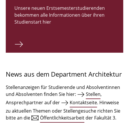
Zulassungsverfahren Bachelor 2026
Unsere neuen Erstsemesterstudierenden
bekommen alle Informationen über ihren
Bachelor Architektur
Studienstart hier
Bachelor Architektur+
Master Architektur
Qualifikationsprofil
Lehrveranstaltungen
News aus dem Department Architektur
International
Stellenanzeigen für Studierende und Absolventinnen
Institute
und Absolventen finden Sie hier:
Stellen
,
Ansprechpartner auf der
Kontaktseite
. Hinweise
Einrichtungen
zu aktuellen Themen oder Stellengesuche richten Sie
bitte an die
Öffentlichkeitsarbeit
der Fakultät 3.
Zeichensäle