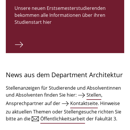
Zulassungsverfahren Bachelor 2026
Unsere neuen Erstsemesterstudierenden
bekommen alle Informationen über ihren
Bachelor Architektur
Studienstart hier
Bachelor Architektur+
Master Architektur
Qualifikationsprofil
Lehrveranstaltungen
News aus dem Department Architektur
International
Stellenanzeigen für Studierende und Absolventinnen
Institute
und Absolventen finden Sie hier:
Stellen
,
Ansprechpartner auf der
Kontaktseite
. Hinweise
Einrichtungen
zu aktuellen Themen oder Stellengesuche richten Sie
bitte an die
Öffentlichkeitsarbeit
der Fakultät 3.
Zeichensäle