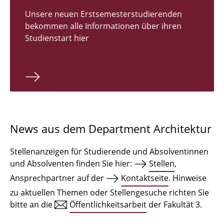
Zulassungsverfahren Bachelor 2026
Unsere neuen Erstsemesterstudierenden
bekommen alle Informationen über ihren
Bachelor Architektur
Studienstart hier
Bachelor Architektur+
Master Architektur
Qualifikationsprofil
Lehrveranstaltungen
News aus dem Department Architektur
International
Stellenanzeigen für Studierende und Absolventinnen
Institute
und Absolventen finden Sie hier:
Stellen
,
Ansprechpartner auf der
Kontaktseite
. Hinweise
Einrichtungen
zu aktuellen Themen oder Stellengesuche richten Sie
bitte an die
Öffentlichkeitsarbeit
der Fakultät 3.
Zeichensäle