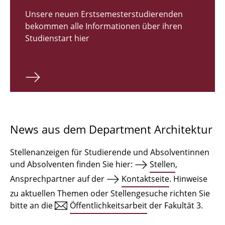
Zulassungsverfahren Bachelor 2026
Unsere neuen Erstsemesterstudierenden
bekommen alle Informationen über ihren
Bachelor Architektur
Studienstart hier
Bachelor Architektur+
Master Architektur
Qualifikationsprofil
Lehrveranstaltungen
News aus dem Department Architektur
International
Stellenanzeigen für Studierende und Absolventinnen
Institute
und Absolventen finden Sie hier:
Stellen
,
Ansprechpartner auf der
Kontaktseite
. Hinweise
Einrichtungen
zu aktuellen Themen oder Stellengesuche richten Sie
bitte an die
Öffentlichkeitsarbeit
der Fakultät 3.
Zeichensäle