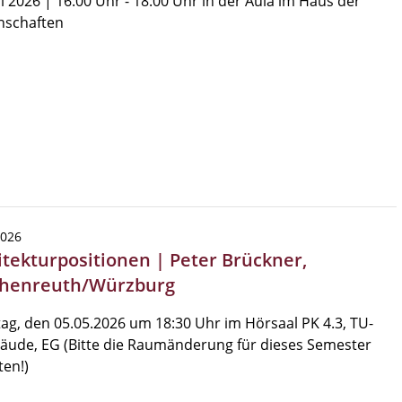
i 2026 | 16:00 Uhr - 18:00 Uhr in der Aula im Haus der
nschaften
2026
itekturpositionen | Peter Brückner,
chenreuth/Würzburg
ag, den 05.05.2026 um 18:30 Uhr im Hörsaal PK 4.3, TU-
äude, EG (Bitte die Raumänderung für dieses Semester
en!)