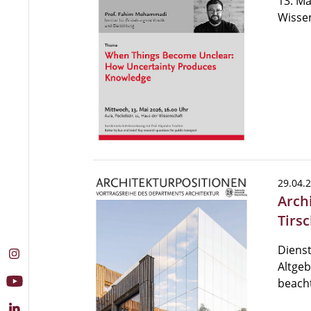
13. Ma
Wisse
29.04.
Arch
Tirs
Dienst
Altgeb
beacht