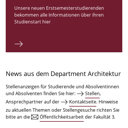
Zulassungsverfahren Bachelor 2026
Unsere neuen Erstsemesterstudierenden
bekommen alle Informationen über ihren
Bachelor Architektur
Studienstart hier
Bachelor Architektur+
Master Architektur
Qualifikationsprofil
Lehrveranstaltungen
News aus dem Department Architektur
International
Stellenanzeigen für Studierende und Absolventinnen
Institute
und Absolventen finden Sie hier:
Stellen
,
Ansprechpartner auf der
Kontaktseite
. Hinweise
Einrichtungen
zu aktuellen Themen oder Stellengesuche richten Sie
bitte an die
Öffentlichkeitsarbeit
der Fakultät 3.
Zeichensäle