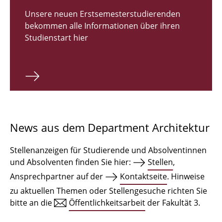
Zulassungsverfahren Bachelor 2026
Unsere neuen Erstsemesterstudierenden
bekommen alle Informationen über ihren
Bachelor Architektur
Studienstart hier
Bachelor Architektur+
Master Architektur
Qualifikationsprofil
Lehrveranstaltungen
News aus dem Department Architektur
International
Stellenanzeigen für Studierende und Absolventinnen
Institute
und Absolventen finden Sie hier:
Stellen
,
Ansprechpartner auf der
Kontaktseite
. Hinweise
Einrichtungen
zu aktuellen Themen oder Stellengesuche richten Sie
bitte an die
Öffentlichkeitsarbeit
der Fakultät 3.
Zeichensäle