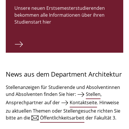
Zulassungsverfahren Bachelor 2026
Unsere neuen Erstsemesterstudierenden
bekommen alle Informationen über ihren
Bachelor Architektur
Studienstart hier
Bachelor Architektur+
Master Architektur
Qualifikationsprofil
Lehrveranstaltungen
News aus dem Department Architektur
International
Stellenanzeigen für Studierende und Absolventinnen
Institute
und Absolventen finden Sie hier:
Stellen
,
Ansprechpartner auf der
Kontaktseite
. Hinweise
Einrichtungen
zu aktuellen Themen oder Stellengesuche richten Sie
bitte an die
Öffentlichkeitsarbeit
der Fakultät 3.
Zeichensäle