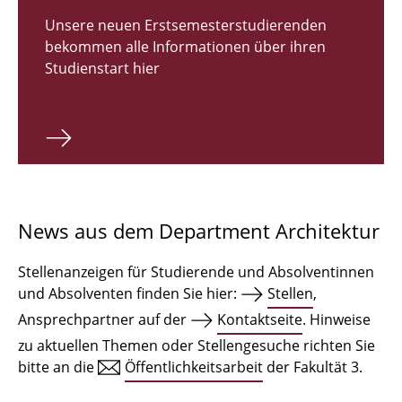
Zulassungsverfahren Bachelor 2026
Unsere neuen Erstsemesterstudierenden
bekommen alle Informationen über ihren
Bachelor Architektur
Studienstart hier
Bachelor Architektur+
Master Architektur
Qualifikationsprofil
Lehrveranstaltungen
News aus dem Department Architektur
International
Stellenanzeigen für Studierende und Absolventinnen
Institute
und Absolventen finden Sie hier:
Stellen
,
Ansprechpartner auf der
Kontaktseite
. Hinweise
Einrichtungen
zu aktuellen Themen oder Stellengesuche richten Sie
bitte an die
Öffentlichkeitsarbeit
der Fakultät 3.
Zeichensäle