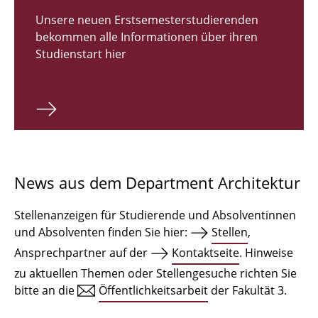
Zulassungsverfahren Bachelor 2026
Unsere neuen Erstsemesterstudierenden
bekommen alle Informationen über ihren
Bachelor Architektur
Studienstart hier
Bachelor Architektur+
Master Architektur
Qualifikationsprofil
Lehrveranstaltungen
News aus dem Department Architektur
International
Stellenanzeigen für Studierende und Absolventinnen
Institute
und Absolventen finden Sie hier:
Stellen
,
Ansprechpartner auf der
Kontaktseite
. Hinweise
Einrichtungen
zu aktuellen Themen oder Stellengesuche richten Sie
bitte an die
Öffentlichkeitsarbeit
der Fakultät 3.
Zeichensäle