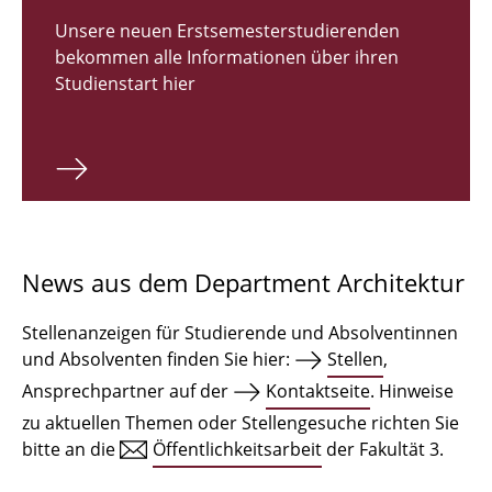
Zulassungsverfahren Bachelor 2026
Unsere neuen Erstsemesterstudierenden
bekommen alle Informationen über ihren
Bachelor Architektur
Studienstart hier
Bachelor Architektur+
Master Architektur
Qualifikationsprofil
Lehrveranstaltungen
News aus dem Department Architektur
International
Stellenanzeigen für Studierende und Absolventinnen
Institute
und Absolventen finden Sie hier:
Stellen
,
Ansprechpartner auf der
Kontaktseite
. Hinweise
Einrichtungen
zu aktuellen Themen oder Stellengesuche richten Sie
bitte an die
Öffentlichkeitsarbeit
der Fakultät 3.
Zeichensäle