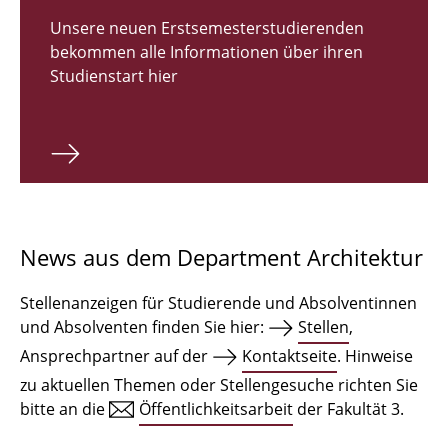
Zulassungsverfahren Bachelor 2026
Unsere neuen Erstsemesterstudierenden
bekommen alle Informationen über ihren
Bachelor Architektur
Studienstart hier
Bachelor Architektur+
Master Architektur
Qualifikationsprofil
Lehrveranstaltungen
News aus dem Department Architektur
International
Stellenanzeigen für Studierende und Absolventinnen
Institute
und Absolventen finden Sie hier:
Stellen
,
Ansprechpartner auf der
Kontaktseite
. Hinweise
Einrichtungen
zu aktuellen Themen oder Stellengesuche richten Sie
bitte an die
Öffentlichkeitsarbeit
der Fakultät 3.
Zeichensäle