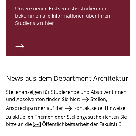
Zulassungsverfahren Bachelor 2026
Unsere neuen Erstsemesterstudierenden
bekommen alle Informationen über ihren
Bachelor Architektur
Studienstart hier
Bachelor Architektur+
Master Architektur
Qualifikationsprofil
Lehrveranstaltungen
News aus dem Department Architektur
International
Stellenanzeigen für Studierende und Absolventinnen
Institute
und Absolventen finden Sie hier:
Stellen
,
Ansprechpartner auf der
Kontaktseite
. Hinweise
Einrichtungen
zu aktuellen Themen oder Stellengesuche richten Sie
bitte an die
Öffentlichkeitsarbeit
der Fakultät 3.
Zeichensäle