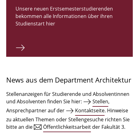
Zulassungsverfahren Bachelor 2026
Unsere neuen Erstsemesterstudierenden
bekommen alle Informationen über ihren
Bachelor Architektur
Studienstart hier
Bachelor Architektur+
Master Architektur
Qualifikationsprofil
Lehrveranstaltungen
News aus dem Department Architektur
International
Stellenanzeigen für Studierende und Absolventinnen
Institute
und Absolventen finden Sie hier:
Stellen
,
Ansprechpartner auf der
Kontaktseite
. Hinweise
Einrichtungen
zu aktuellen Themen oder Stellengesuche richten Sie
bitte an die
Öffentlichkeitsarbeit
der Fakultät 3.
Zeichensäle