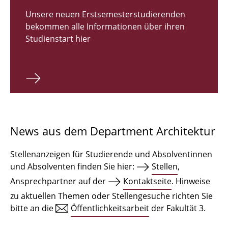
Zulassungsverfahren Bachelor 2026
Unsere neuen Erstsemesterstudierenden
bekommen alle Informationen über ihren
Bachelor Architektur
Studienstart hier
Bachelor Architektur+
Master Architektur
Qualifikationsprofil
Lehrveranstaltungen
News aus dem Department Architektur
International
Stellenanzeigen für Studierende und Absolventinnen
Institute
und Absolventen finden Sie hier:
Stellen
,
Ansprechpartner auf der
Kontaktseite
. Hinweise
Einrichtungen
zu aktuellen Themen oder Stellengesuche richten Sie
bitte an die
Öffentlichkeitsarbeit
der Fakultät 3.
Zeichensäle