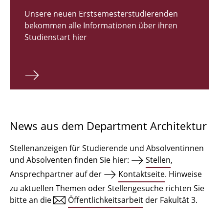
Zulassungsverfahren Bachelor 2026
Unsere neuen Erstsemesterstudierenden
bekommen alle Informationen über ihren
Bachelor Architektur
Studienstart hier
Bachelor Architektur+
Master Architektur
Qualifikationsprofil
Lehrveranstaltungen
News aus dem Department Architektur
International
Stellenanzeigen für Studierende und Absolventinnen
Institute
und Absolventen finden Sie hier:
Stellen
,
Ansprechpartner auf der
Kontaktseite
. Hinweise
Einrichtungen
zu aktuellen Themen oder Stellengesuche richten Sie
bitte an die
Öffentlichkeitsarbeit
der Fakultät 3.
Zeichensäle