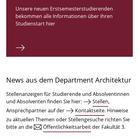
Zulassungsverfahren Bachelor 2026
Unsere neuen Erstsemesterstudierenden
bekommen alle Informationen über ihren
Bachelor Architektur
Studienstart hier
Bachelor Architektur+
Master Architektur
Qualifikationsprofil
Lehrveranstaltungen
News aus dem Department Architektur
International
Stellenanzeigen für Studierende und Absolventinnen
Institute
und Absolventen finden Sie hier:
Stellen
,
Ansprechpartner auf der
Kontaktseite
. Hinweise
Einrichtungen
zu aktuellen Themen oder Stellengesuche richten Sie
bitte an die
Öffentlichkeitsarbeit
der Fakultät 3.
Zeichensäle