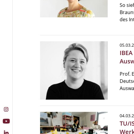
So sie
Brauns
des In
05.03.
IBEA 
Ausw
Prof. 
Deutsc
Auswa
04.03.
TU/I
Werk