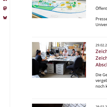
Öffen
Presse
Univer
29.02.
Zeic
Zeic
Absc
Die Ge
vergeb
noch k
29.02.