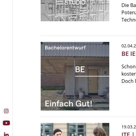
Die Ba
Potenz
Techn
02.04.
BE IE
Schon 
koste
Doch l
19.03.
ITE |