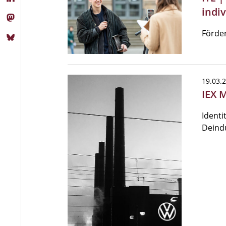
indiv
Förder
19.03.
IEX 
Identi
Deindu