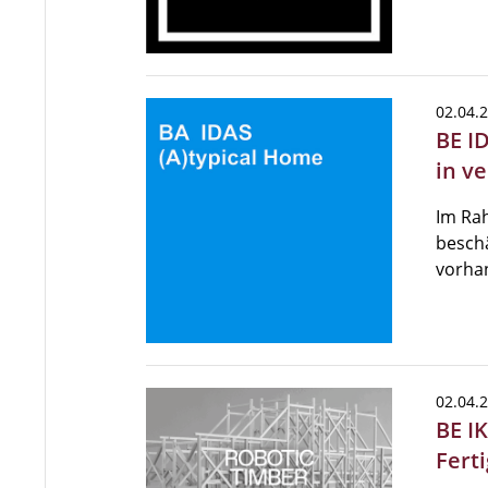
02.04.
BE I
in v
Im Rah
beschä
vorhan
02.04.
BE IK
Fert