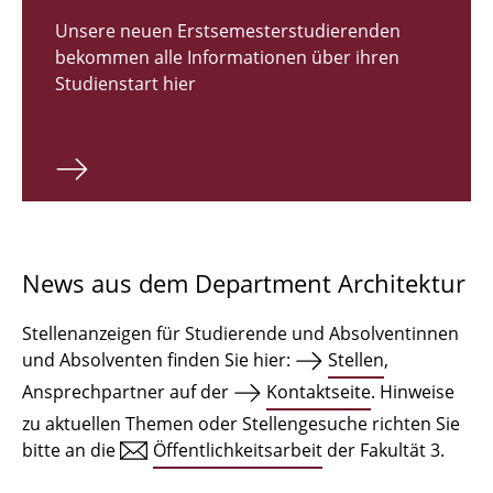
Zulassungsverfahren Bachelor 2026
Unsere neuen Erstsemesterstudierenden
bekommen alle Informationen über ihren
Bachelor Architektur
Studienstart hier
Bachelor Architektur+
Master Architektur
Qualifikationsprofil
Lehrveranstaltungen
News aus dem Department Architektur
International
Stellenanzeigen für Studierende und Absolventinnen
Institute
und Absolventen finden Sie hier:
Stellen
,
Ansprechpartner auf der
Kontaktseite
. Hinweise
Einrichtungen
zu aktuellen Themen oder Stellengesuche richten Sie
bitte an die
Öffentlichkeitsarbeit
der Fakultät 3.
Zeichensäle