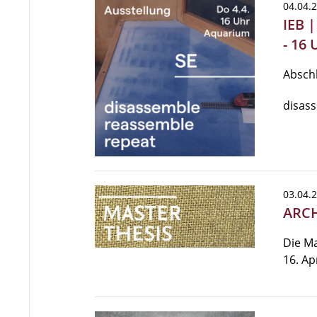
04.04.
IEB 
- 16 
Abschl
disass
03.04.
ARCH
Die M
16. Apr