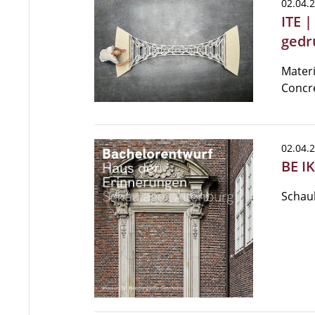
02.04.
ITE |
gedr
Materi
Concre
02.04.
BE I
Schau