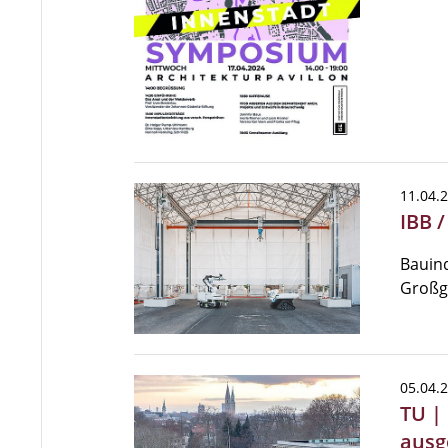
11.04.
IBB /
Bauind
Großge
05.04.
TU |
ausg