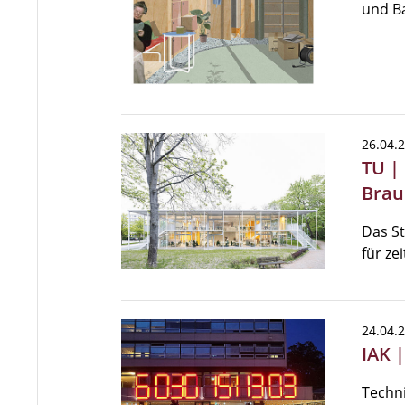
und Ba
26.04.
TU |
Brau
Das S
für ze
24.04.
IAK 
Techn