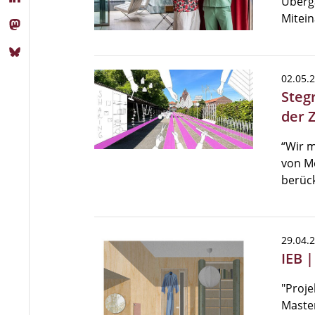
Überg
Mitein
02.05.
Steg
der 
“Wir 
von Me
berück
29.04.
IEB 
"Proje
Master