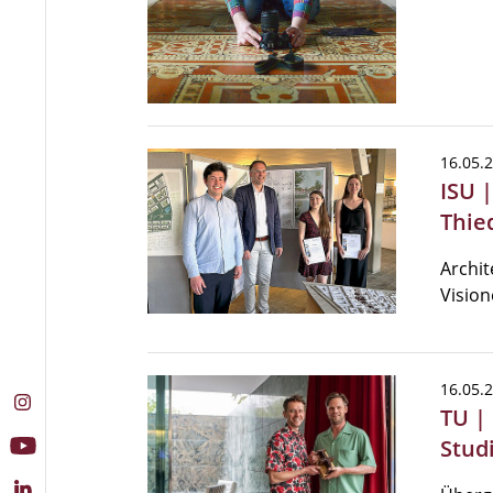
16.05.
ISU |
Thie
Archit
Vision
16.05.
TU |
Stud