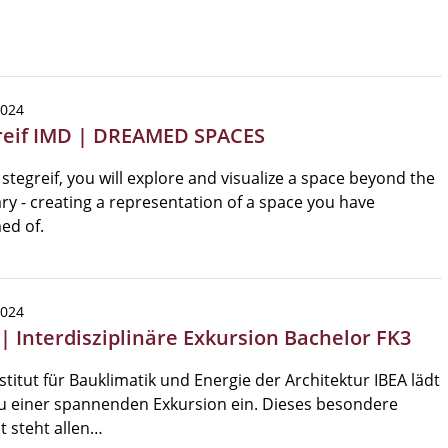
2024
reif IMD | DREAMED SPACES
s stegreif, you will explore and visualize a space beyond the
ry - creating a representation of a space you have
ed of.
2024
 | Interdisziplinäre Exkursion Bachelor FK3
stitut für Bauklimatik und Energie der Architektur IBEA lädt
u einer spannenden Exkursion ein. Dieses besondere
 steht allen…