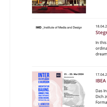
18.04.
Steg
In thi
ordina
dream
17.04.
IBEA
Das In
Dich z
Format