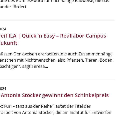
abe des EUmiesAward für nachhaltige Bauweise, die das
ander fördert
2024
reif ILA | Quick 'n Easy – Reallabor Campus
Zukunft
müssen Denkweisen erarbeiten, die auch Zusammenhänge
nschen mit Nichtmenschen, also Pflanzen, Tieren, Böden,
sichtigen“, sagt Teresa…
2024
| Antonia Stöcker gewinnt den Schinkelpreis
kt Furi – tanz aus der Reihe" lautet der Titel der
arbeit von Antonia Stöcker, die am Institut für Entwerfen