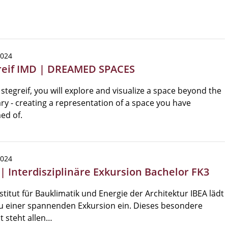
2024
reif IMD | DREAMED SPACES
s stegreif, you will explore and visualize a space beyond the
ry - creating a representation of a space you have
ed of.
2024
 | Interdisziplinäre Exkursion Bachelor FK3
stitut für Bauklimatik und Energie der Architektur IBEA lädt
u einer spannenden Exkursion ein. Dieses besondere
 steht allen…