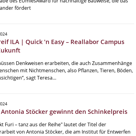
abe des EUmiesAward für nachhaltige Bauweise, die das
ander fördert
2024
reif ILA | Quick 'n Easy – Reallabor Campus
Zukunft
müssen Denkweisen erarbeiten, die auch Zusammenhänge
nschen mit Nichtmenschen, also Pflanzen, Tieren, Böden,
sichtigen“, sagt Teresa…
2024
| Antonia Stöcker gewinnt den Schinkelpreis
kt Furi – tanz aus der Reihe" lautet der Titel der
arbeit von Antonia Stöcker, die am Institut für Entwerfen