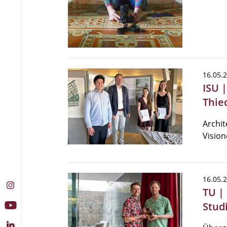
16.05.
ISU |
Thie
Archit
Vision
16.05.
TU |
Stud