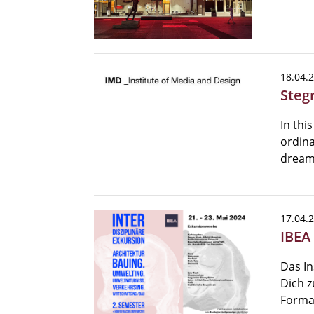
18.04.
Steg
In thi
ordina
dream
17.04.
IBEA
Das In
Dich z
Format