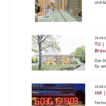
und Ba
26.04.
TU |
Brau
Das S
für ze
24.04.
IAK 
Techn