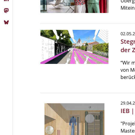
Überg
Mitein
02.05.
Steg
der 
“Wir 
von Me
berück
29.04.
IEB 
"Proje
Master