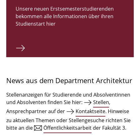
Zulassungsverfahren Bachelor 2026
Unsere neuen Erstsemesterstudierenden
bekommen alle Informationen über ihren
Bachelor Architektur
Studienstart hier
Bachelor Architektur+
Master Architektur
Qualifikationsprofil
Lehrveranstaltungen
News aus dem Department Architektur
International
Stellenanzeigen für Studierende und Absolventinnen
Institute
und Absolventen finden Sie hier:
Stellen
,
Ansprechpartner auf der
Kontaktseite
. Hinweise
Einrichtungen
zu aktuellen Themen oder Stellengesuche richten Sie
bitte an die
Öffentlichkeitsarbeit
der Fakultät 3.
Zeichensäle