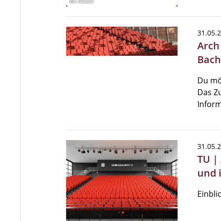
31.05.
Arch
Bach
Du mö
Das Zu
Inform
31.05.
TU |
und 
Einbli