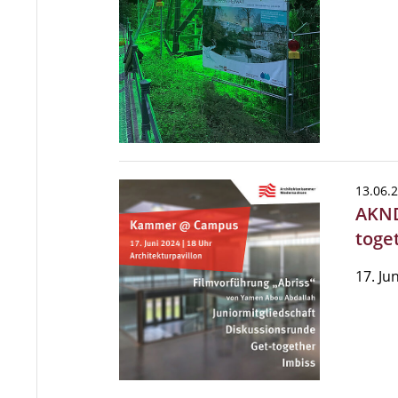
13.06.
AKND
toge
17. Ju