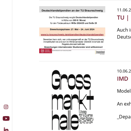
11.06.
TU |
Auch 
Deuts
10.06.
IMD 
Models
An exh
_Depa