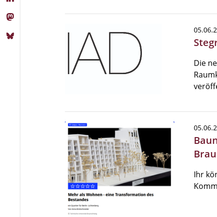
05.06.
Steg
Die ne
Raumk
veröff
05.06.
Baun
Brau
Ihr k
Kommi