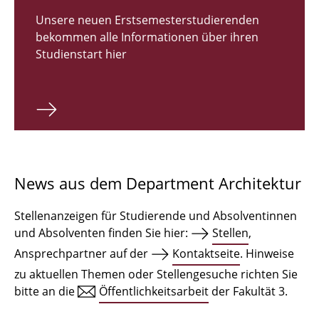
Zulassungsverfahren Bachelor 2026
Unsere neuen Erstsemesterstudierenden
bekommen alle Informationen über ihren
Bachelor Architektur
Studienstart hier
Bachelor Architektur+
Master Architektur
Qualifikationsprofil
Lehrveranstaltungen
News aus dem Department Architektur
International
Stellenanzeigen für Studierende und Absolventinnen
Institute
und Absolventen finden Sie hier:
Stellen
,
Ansprechpartner auf der
Kontaktseite
. Hinweise
Einrichtungen
zu aktuellen Themen oder Stellengesuche richten Sie
bitte an die
Öffentlichkeitsarbeit
der Fakultät 3.
Zeichensäle