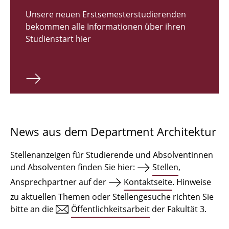
Zulassungsverfahren Bachelor 2026
Unsere neuen Erstsemesterstudierenden
bekommen alle Informationen über ihren
Bachelor Architektur
Studienstart hier
Bachelor Architektur+
Master Architektur
Qualifikationsprofil
Lehrveranstaltungen
News aus dem Department Architektur
International
Stellenanzeigen für Studierende und Absolventinnen
Institute
und Absolventen finden Sie hier:
Stellen
,
Ansprechpartner auf der
Kontaktseite
. Hinweise
Einrichtungen
zu aktuellen Themen oder Stellengesuche richten Sie
bitte an die
Öffentlichkeitsarbeit
der Fakultät 3.
Zeichensäle