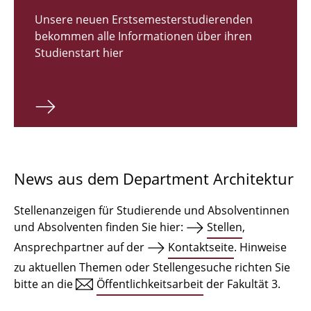
Zulassungsverfahren Bachelor 2026
Unsere neuen Erstsemesterstudierenden
bekommen alle Informationen über ihren
Bachelor Architektur
Studienstart hier
Bachelor Architektur+
Master Architektur
Qualifikationsprofil
Lehrveranstaltungen
News aus dem Department Architektur
International
Stellenanzeigen für Studierende und Absolventinnen
Institute
und Absolventen finden Sie hier:
Stellen
,
Ansprechpartner auf der
Kontaktseite
. Hinweise
Einrichtungen
zu aktuellen Themen oder Stellengesuche richten Sie
bitte an die
Öffentlichkeitsarbeit
der Fakultät 3.
Zeichensäle