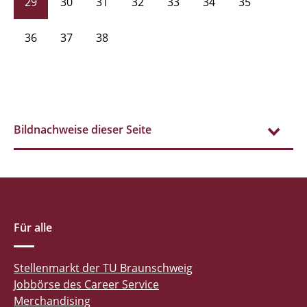
29
30
31
32
33
34
35
36
37
38
Bildnachweise dieser Seite
Für alle
Stellenmarkt der TU Braunschweig
Jobbörse des Career Service
Merchandising