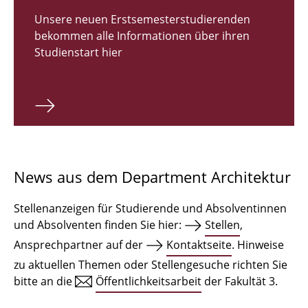
Zulassungsverfahren Bachelor 2026
Unsere neuen Erstsemesterstudierenden
bekommen alle Informationen über ihren
Bachelor Architektur
Studienstart hier
Bachelor Architektur+
Master Architektur
Qualifikationsprofil
Lehrveranstaltungen
News aus dem Department Architektur
International
Stellenanzeigen für Studierende und Absolventinnen
Institute
und Absolventen finden Sie hier:
Stellen
,
Ansprechpartner auf der
Kontaktseite
. Hinweise
Einrichtungen
zu aktuellen Themen oder Stellengesuche richten Sie
bitte an die
Öffentlichkeitsarbeit
der Fakultät 3.
Zeichensäle