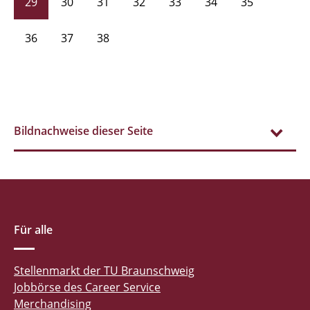
29
30
31
32
33
34
35
36
37
38
Bildnachweise dieser Seite
Für alle
Stellenmarkt der TU Braunschweig
Jobbörse des Career Service
Merchandising