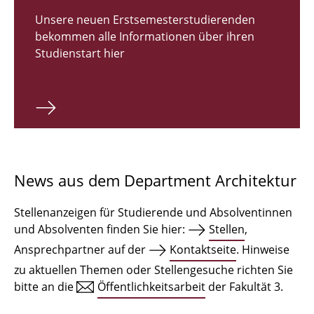
Zulassungsverfahren Bachelor 2026
Unsere neuen Erstsemesterstudierenden
bekommen alle Informationen über ihren
Bachelor Architektur
Studienstart hier
Bachelor Architektur+
Master Architektur
Qualifikationsprofil
Lehrveranstaltungen
News aus dem Department Architektur
International
Stellenanzeigen für Studierende und Absolventinnen
Institute
und Absolventen finden Sie hier:
Stellen
,
Ansprechpartner auf der
Kontaktseite
. Hinweise
Einrichtungen
zu aktuellen Themen oder Stellengesuche richten Sie
bitte an die
Öffentlichkeitsarbeit
der Fakultät 3.
Zeichensäle