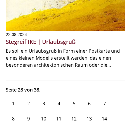
22.08.2024
Stegreif IKE | Urlaubsgruß
Es soll ein Urlaubsgruß in Form einer Postkarte und
eines kleinen Modells erstellt werden, das einen
besonderen architektonischen Raum oder die…
Seite 28 von 38.
1
2
3
4
5
6
7
8
9
10
11
12
13
14