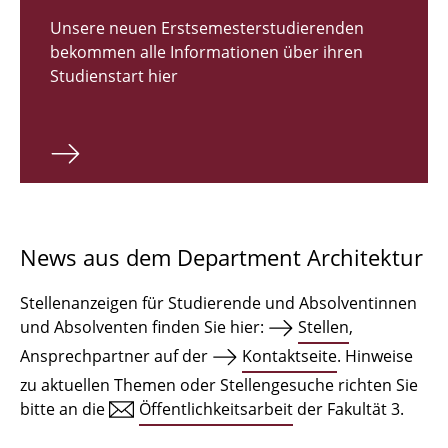
Zulassungsverfahren Bachelor 2026
Unsere neuen Erstsemesterstudierenden
bekommen alle Informationen über ihren
Bachelor Architektur
Studienstart hier
Bachelor Architektur+
Master Architektur
Qualifikationsprofil
Lehrveranstaltungen
News aus dem Department Architektur
International
Stellenanzeigen für Studierende und Absolventinnen
Institute
und Absolventen finden Sie hier:
Stellen
,
Ansprechpartner auf der
Kontaktseite
. Hinweise
Einrichtungen
zu aktuellen Themen oder Stellengesuche richten Sie
bitte an die
Öffentlichkeitsarbeit
der Fakultät 3.
Zeichensäle