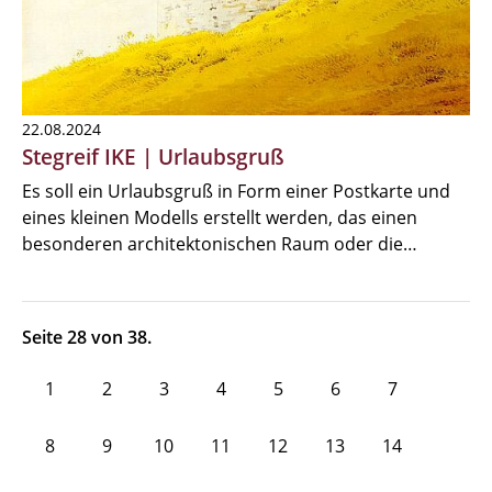
22.08.2024
Stegreif IKE | Urlaubsgruß
Es soll ein Urlaubsgruß in Form einer Postkarte und
eines kleinen Modells erstellt werden, das einen
besonderen architektonischen Raum oder die…
Seite 28 von 38.
1
2
3
4
5
6
7
8
9
10
11
12
13
14