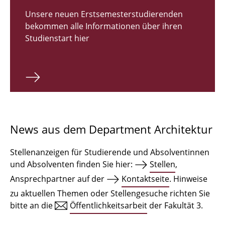
Zulassungsverfahren Bachelor 2026
Unsere neuen Erstsemesterstudierenden
bekommen alle Informationen über ihren
Bachelor Architektur
Studienstart hier
Bachelor Architektur+
Master Architektur
Qualifikationsprofil
Lehrveranstaltungen
News aus dem Department Architektur
International
Stellenanzeigen für Studierende und Absolventinnen
Institute
und Absolventen finden Sie hier:
Stellen
,
Ansprechpartner auf der
Kontaktseite
. Hinweise
Einrichtungen
zu aktuellen Themen oder Stellengesuche richten Sie
bitte an die
Öffentlichkeitsarbeit
der Fakultät 3.
Zeichensäle