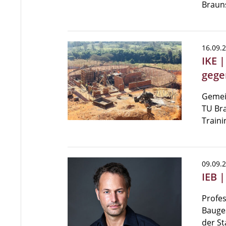
Braun
16.09.
IKE 
gege
Gemei
TU Bra
Train
09.09.
IEB 
Profes
Bauges
der St