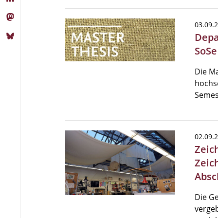
03.09.
Depa
SoSe
Die Ma
hochsc
Semes
02.09.
Zeic
Zeic
Absc
Die Ge
vergeb