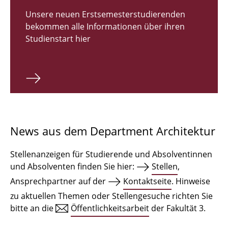
Zulassungsverfahren Bachelor 2026
Unsere neuen Erstsemesterstudierenden
bekommen alle Informationen über ihren
Bachelor Architektur
Studienstart hier
Bachelor Architektur+
Master Architektur
Qualifikationsprofil
Lehrveranstaltungen
News aus dem Department Architektur
International
Stellenanzeigen für Studierende und Absolventinnen
Institute
und Absolventen finden Sie hier:
Stellen
,
Ansprechpartner auf der
Kontaktseite
. Hinweise
Einrichtungen
zu aktuellen Themen oder Stellengesuche richten Sie
bitte an die
Öffentlichkeitsarbeit
der Fakultät 3.
Zeichensäle