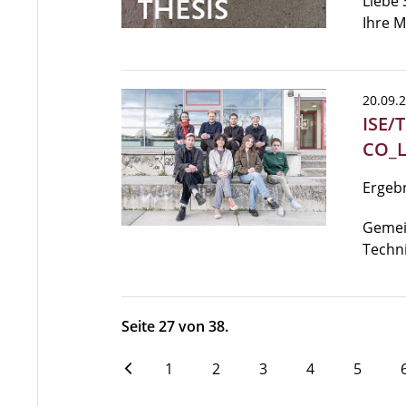
Liebe 
Ihre M
20.09.
ISE/
CO_L
Ergeb
Gemei
Techn
Seite 27 von 38.
1
2
3
4
5