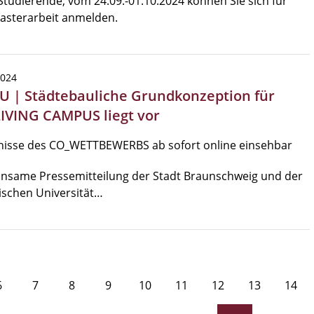
Studierende, vom 24.09.-01.10.2024 können Sie sich für
asterarbeit anmelden.
2024
TU | Städtebauliche Grundkonzeption für
IVING CAMPUS liegt vor
nisse des CO_WETTBEWERBS ab sofort online einsehbar
nsame Pressemitteilung der Stadt Braunschweig und der
ischen Universität…
6
7
8
9
10
11
12
13
14