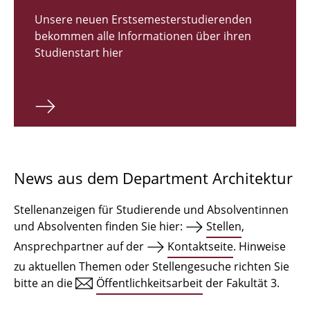
Zulassungsverfahren Bachelor 2026
Unsere neuen Erstsemesterstudierenden
bekommen alle Informationen über ihren
Bachelor Architektur
Studienstart hier
Bachelor Architektur+
Master Architektur
Qualifikationsprofil
Lehrveranstaltungen
News aus dem Department Architektur
International
Stellenanzeigen für Studierende und Absolventinnen
Institute
und Absolventen finden Sie hier:
Stellen
,
Ansprechpartner auf der
Kontaktseite
. Hinweise
Einrichtungen
zu aktuellen Themen oder Stellengesuche richten Sie
bitte an die
Öffentlichkeitsarbeit
der Fakultät 3.
Zeichensäle