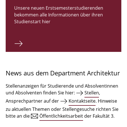
Zulassungsverfahren Bachelor 2026
Unsere neuen Erstsemesterstudierenden
bekommen alle Informationen über ihren
Bachelor Architektur
Studienstart hier
Bachelor Architektur+
Master Architektur
Qualifikationsprofil
Lehrveranstaltungen
News aus dem Department Architektur
International
Stellenanzeigen für Studierende und Absolventinnen
Institute
und Absolventen finden Sie hier:
Stellen
,
Ansprechpartner auf der
Kontaktseite
. Hinweise
Einrichtungen
zu aktuellen Themen oder Stellengesuche richten Sie
bitte an die
Öffentlichkeitsarbeit
der Fakultät 3.
Zeichensäle