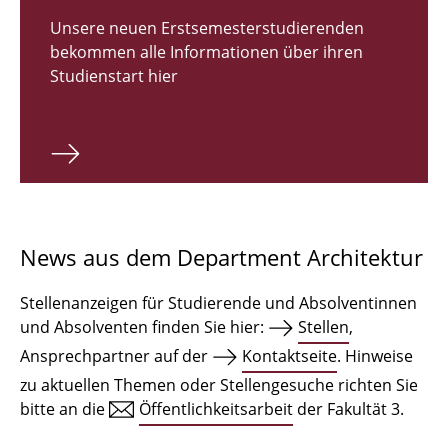
Zulassungsverfahren Bachelor 2026
Unsere neuen Erstsemesterstudierenden
bekommen alle Informationen über ihren
Bachelor Architektur
Studienstart hier
Bachelor Architektur+
Master Architektur
Qualifikationsprofil
Lehrveranstaltungen
News aus dem Department Architektur
International
Stellenanzeigen für Studierende und Absolventinnen
Institute
und Absolventen finden Sie hier:
Stellen
,
Ansprechpartner auf der
Kontaktseite
. Hinweise
Einrichtungen
zu aktuellen Themen oder Stellengesuche richten Sie
bitte an die
Öffentlichkeitsarbeit
der Fakultät 3.
Zeichensäle