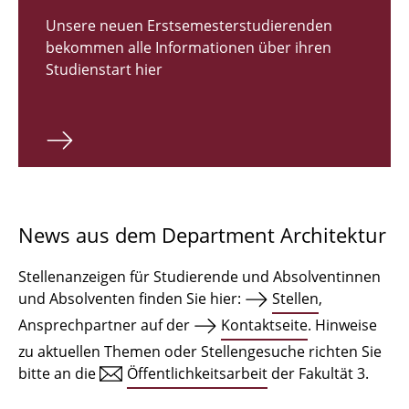
Zulassungsverfahren Bachelor 2026
Unsere neuen Erstsemesterstudierenden
bekommen alle Informationen über ihren
Bachelor Architektur
Studienstart hier
Bachelor Architektur+
Master Architektur
Qualifikationsprofil
Lehrveranstaltungen
News aus dem Department Architektur
International
Stellenanzeigen für Studierende und Absolventinnen
Institute
und Absolventen finden Sie hier:
Stellen
,
Ansprechpartner auf der
Kontaktseite
. Hinweise
Einrichtungen
zu aktuellen Themen oder Stellengesuche richten Sie
bitte an die
Öffentlichkeitsarbeit
der Fakultät 3.
Zeichensäle