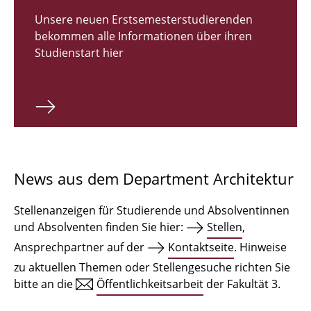
Zulassungsverfahren Bachelor 2026
Unsere neuen Erstsemesterstudierenden
bekommen alle Informationen über ihren
Bachelor Architektur
Studienstart hier
Bachelor Architektur+
Master Architektur
Qualifikationsprofil
Lehrveranstaltungen
News aus dem Department Architektur
International
Stellenanzeigen für Studierende und Absolventinnen
Institute
und Absolventen finden Sie hier:
Stellen
,
Ansprechpartner auf der
Kontaktseite
. Hinweise
Einrichtungen
zu aktuellen Themen oder Stellengesuche richten Sie
bitte an die
Öffentlichkeitsarbeit
der Fakultät 3.
Zeichensäle